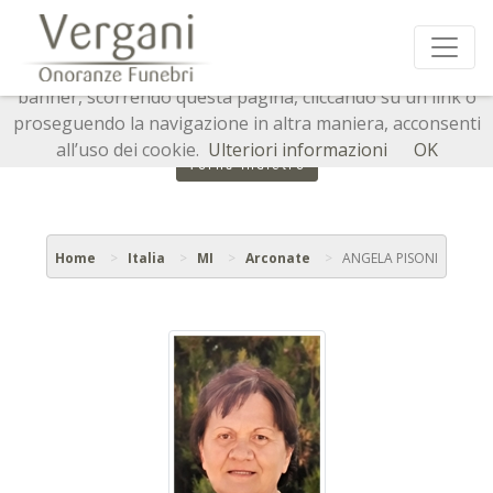
Questo sito o gli strumenti terzi da questo utilizzati si
avvalgono di cookie necessari al funzionamento ed utili
alle finalità illustrate nella cookie policy. Chiudendo questo
banner, scorrendo questa pagina, cliccando su un link o
proseguendo la navigazione in altra maniera, acconsenti
all’uso dei cookie.
Ulteriori informazioni
OK
Torna indietro
Home
Italia
MI
Arconate
ANGELA PISONI