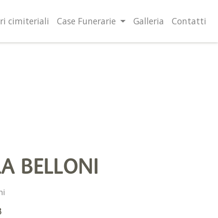
lità illustrate nella cookie policy. Chiudendo questo banner,
l’uso dei cookie.
Ulteriori informazioni
OK
ri cimiteriali
Case Funerarie
Galleria
Contatti
A BELLONI
hi
3