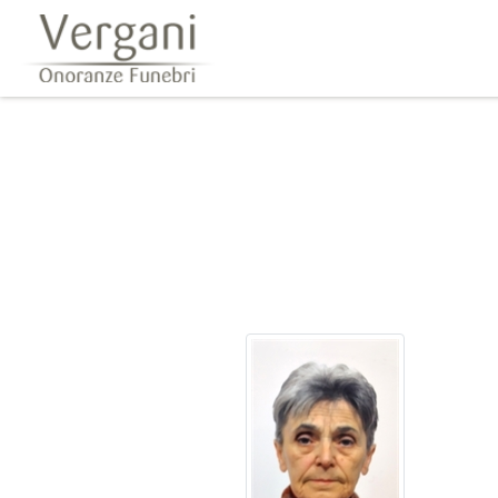
Questo sito o gli strumenti terzi da questo utilizzati si av
scorrendo questa pagina, cliccando su un link 