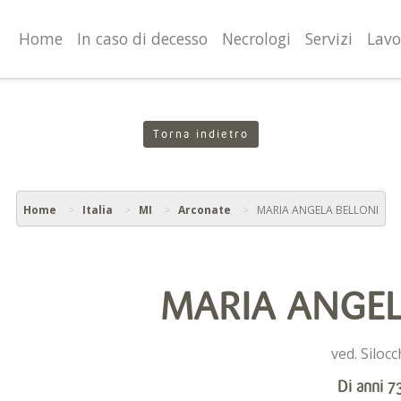
valgono di cookie necessari al funzionamento ed utili alle fina
o proseguendo la navigazione in altra maniera, acconsenti al
Home
In caso di decesso
Necrologi
Servizi
Lavo
Torna indietro
Home
Italia
MI
Arconate
MARIA ANGELA BELLONI
MARIA ANGEL
ved. Silocc
Di anni 7