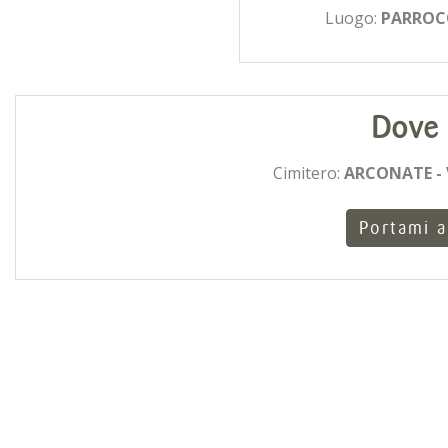
Luogo:
PARROCC
Dove 
Cimitero:
ARCONATE - 
Portami a