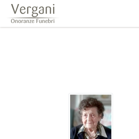
Questo sito o gli strumenti terzi da questo utilizzati si av
scorrendo questa pagina, cliccando su un link 