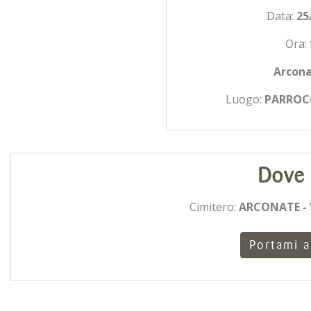
Data:
25
Ora:
Arcon
Luogo:
PARROCC
Dove 
Cimitero:
ARCONATE - 
Portami a