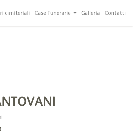
lità illustrate nella cookie policy. Chiudendo questo banner,
l’uso dei cookie.
Ulteriori informazioni
OK
ri cimiteriali
Case Funerarie
Galleria
Contatti
ANTOVANI
ni
3