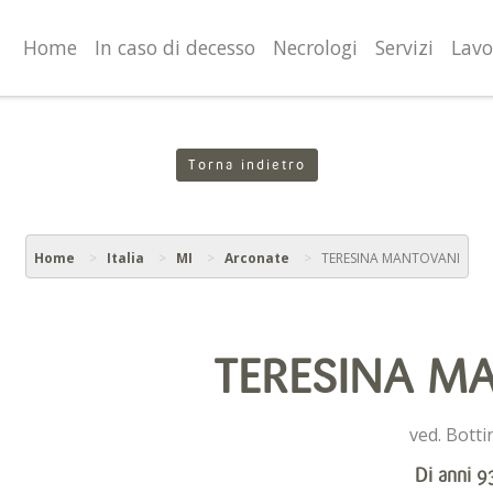
valgono di cookie necessari al funzionamento ed utili alle fina
o proseguendo la navigazione in altra maniera, acconsenti al
Home
In caso di decesso
Necrologi
Servizi
Lavo
Torna indietro
Home
Italia
MI
Arconate
TERESINA MANTOVANI
TERESINA M
ved. Botti
Di anni 9