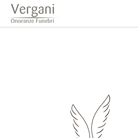
Questo sito o gli strumenti terzi da questo utilizzati si av
scorrendo questa pagina, cliccando su un link 