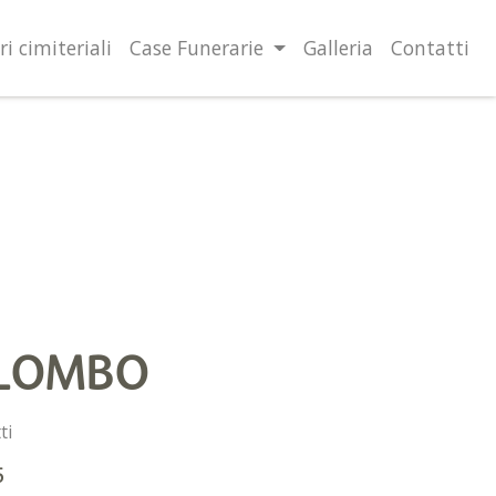
lità illustrate nella cookie policy. Chiudendo questo banner,
l’uso dei cookie.
Ulteriori informazioni
OK
ri cimiteriali
Case Funerarie
Galleria
Contatti
OLOMBO
ti
5