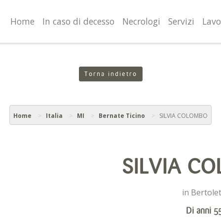
valgono di cookie necessari al funzionamento ed utili alle fina
o proseguendo la navigazione in altra maniera, acconsenti al
Home
In caso di decesso
Necrologi
Servizi
Lavo
Torna indietro
Home
Italia
MI
Bernate Ticino
SILVIA COLOMBO
SILVIA C
in Bertolet
Di anni 5