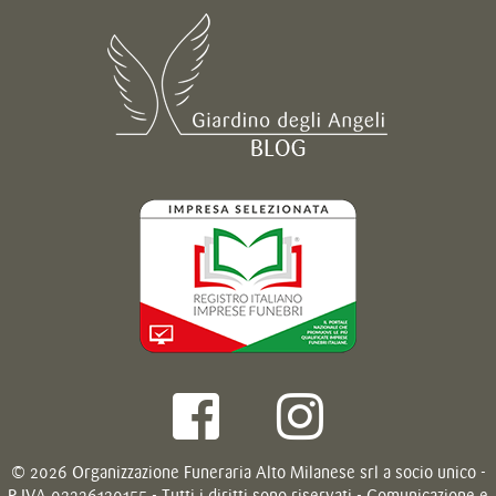
© 2026 Organizzazione Funeraria Alto Milanese srl a socio unico -
P.IVA 03226130155 - Tutti i diritti sono riservati - Comunicazione e