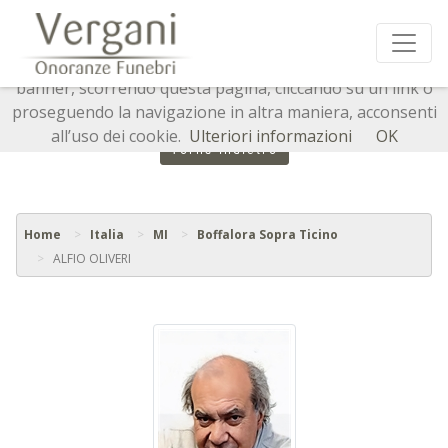
Questo sito o gli strumenti terzi da questo utilizzati si
avvalgono di cookie necessari al funzionamento ed utili
alle finalità illustrate nella cookie policy. Chiudendo questo
banner, scorrendo questa pagina, cliccando su un link o
proseguendo la navigazione in altra maniera, acconsenti
all’uso dei cookie.
Ulteriori informazioni
OK
Torna indietro
Home
Italia
MI
Boffalora Sopra Ticino
ALFIO OLIVERI