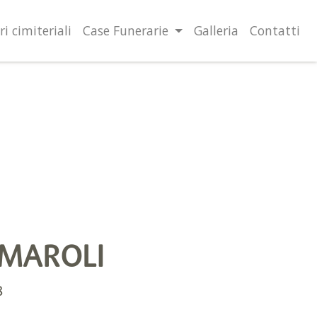
lità illustrate nella cookie policy. Chiudendo questo banner,
l’uso dei cookie.
Ulteriori informazioni
OK
ri cimiteriali
Case Funerarie
Galleria
Contatti
 MAROLI
8