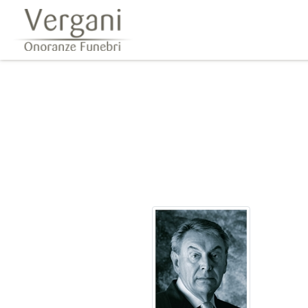
Questo sito o gli strumenti terzi da questo utilizzati si av
scorrendo questa pagina, cliccando su un link 