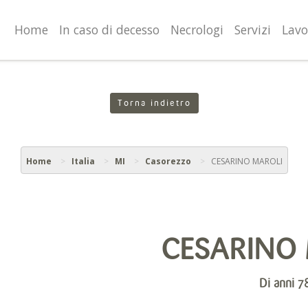
valgono di cookie necessari al funzionamento ed utili alle fina
o proseguendo la navigazione in altra maniera, acconsenti al
Home
In caso di decesso
Necrologi
Servizi
Lavo
Torna indietro
Home
Italia
MI
Casorezzo
CESARINO MAROLI
CESARINO
Di anni 7