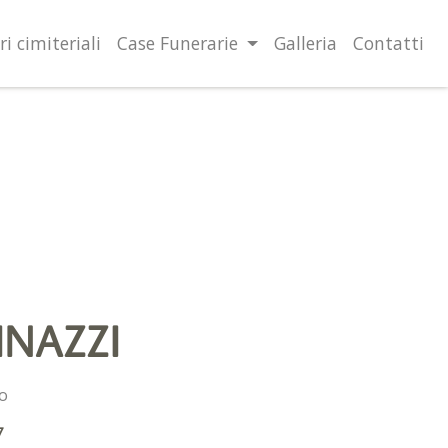
lità illustrate nella cookie policy. Chiudendo questo banner,
l’uso dei cookie.
Ulteriori informazioni
OK
ri cimiteriali
Case Funerarie
Galleria
Contatti
INAZZI
o
7