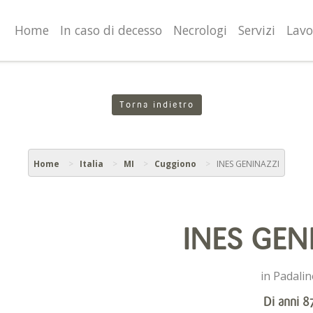
valgono di cookie necessari al funzionamento ed utili alle fina
o proseguendo la navigazione in altra maniera, acconsenti al
Home
In caso di decesso
Necrologi
Servizi
Lavo
Torna indietro
Home
Italia
MI
Cuggiono
INES GENINAZZI
INES GEN
in Padalin
Di anni 8