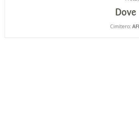
Dove 
Cimitero:
AF