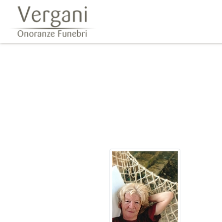
Questo sito o gli strumenti terzi da questo utilizzati si av
scorrendo questa pagina, cliccando su un link 