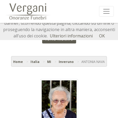
Questo sito o gli strumenti terzi da questo utilizzati si
avvalgono di cookie necessari al funzionamento ed utili
alle finalità illustrate nella cookie policy. Chiudendo questo
banner, scorrendo questa pagina, cliccando su un link o
proseguendo la navigazione in altra maniera, acconsenti
all’uso dei cookie.
Ulteriori informazioni
OK
Torna indietro
Home
Italia
MI
Inveruno
ANTONIA NAVA