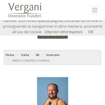
Questo sito o gli strumenti terzi da questo utilizzati si
avvalgono di cookie necessari al funzionamento ed utili
alle finalità illustrate nella cookie policy. Chiudendo questo
banner, scorrendo questa pagina, cliccando su un link o
proseguendo la navigazione in altra maniera, acconsenti
all’uso dei cookie.
Ulteriori informazioni
OK
Torna indietro
Home
Italia
MI
Inveruno
ENRICO CANONICI (CANNO)