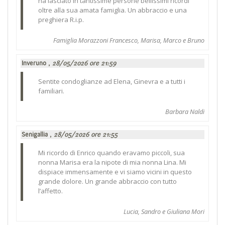
ha lasciato in tantissime persone bellissimi ricordi
oltre alla sua amata famiglia. Un abbraccio e una
preghiera R.i.p.
Famiglia Morazzoni Francesco, Marisa, Marco e Bruno
Inveruno ,
28/05/2026 ore 21:59
Sentite condoglianze ad Elena, Ginevra e a tutti i
familiari.
Barbara Naldi
Senigallia ,
28/05/2026 ore 21:55
Mi ricordo di Enrico quando eravamo piccoli, sua
nonna Marisa era la nipote di mia nonna Lina. Mi
dispiace immensamente e vi siamo vicini in questo
grande dolore. Un grande abbraccio con tutto
l’affetto.
Lucia, Sandro e Giuliana Mori