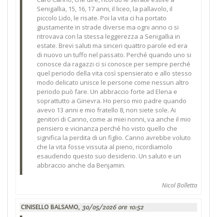
Senigallia, 15, 16, 17 anni, il liceo, la pallavolo, il
piccolo Lido, le risate. Poi la vita ci ha portato
giustamente in strade diverse ma ogni anno ci si
ritrovava con la stessa leggerezza a Senigallia in
estate. Brevi saluti ma sinceri quattro parole ed era
di nuovo un tuffo nel passato. Perché quando uno si
conosce da ragazzi ci si conosce per sempre perché
quel periodo della vita così spensierato e allo stesso
modo delicato unisce le persone come nessun altro
periodo può fare. Un abbraccio forte ad Elena e
soprattutto a Ginevra. Ho perso mio padre quando
avevo 13 anni e mio fratello 8, non siete sole. Ai
genitori di Canno, come ai miei nonni, va anche il mio
pensiero e vicinanza perché ho visto quello che
significa la perdita di un figlio. Canno avrebbe voluto
che la vita fosse vissuta al pieno, ricordiamolo
esaudendo questo suo desiderio. Un saluto e un
abbraccio anche da Benjamin.
Nicol Bolletta
CINISELLO BALSAMO,
30/05/2026 ore 10:52