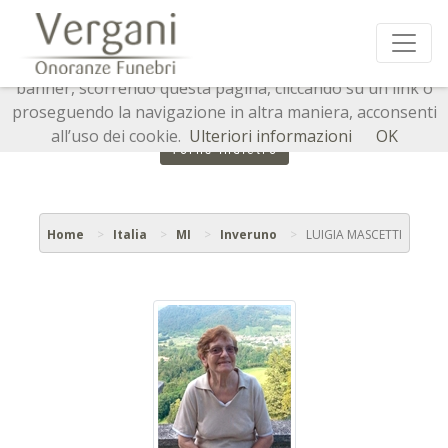
Questo sito o gli strumenti terzi da questo utilizzati si
avvalgono di cookie necessari al funzionamento ed utili
alle finalità illustrate nella cookie policy. Chiudendo questo
banner, scorrendo questa pagina, cliccando su un link o
proseguendo la navigazione in altra maniera, acconsenti
all’uso dei cookie.
Ulteriori informazioni
OK
Torna indietro
Home
Italia
MI
Inveruno
LUIGIA MASCETTI