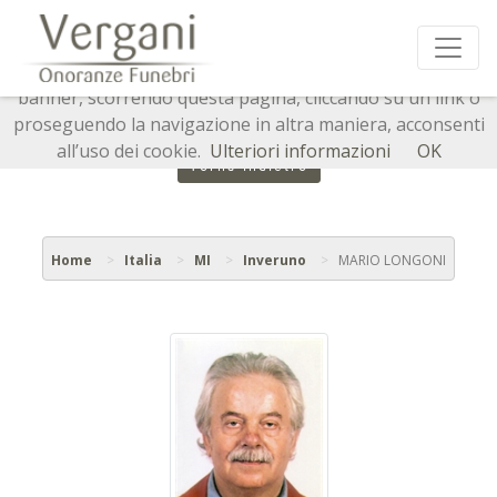
Questo sito o gli strumenti terzi da questo utilizzati si
avvalgono di cookie necessari al funzionamento ed utili
alle finalità illustrate nella cookie policy. Chiudendo questo
banner, scorrendo questa pagina, cliccando su un link o
proseguendo la navigazione in altra maniera, acconsenti
all’uso dei cookie.
Ulteriori informazioni
OK
Torna indietro
Home
Italia
MI
Inveruno
MARIO LONGONI