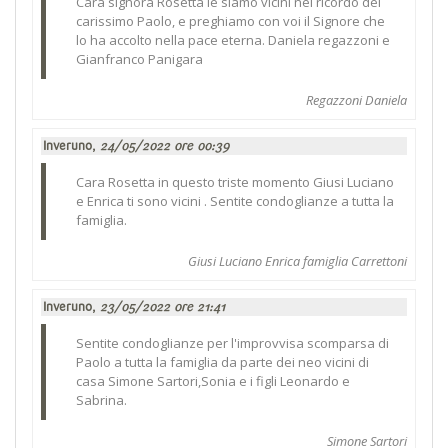
Cara signora Rosetta le siamo vicini nel ricordo del
carissimo Paolo, e preghiamo con voi il Signore che
lo ha accolto nella pace eterna. Daniela regazzoni e
Gianfranco Panigara
Regazzoni Daniela
Inveruno,
24/05/2022 ore 00:39
Cara Rosetta in questo triste momento Giusi Luciano
e Enrica ti sono vicini . Sentite condoglianze a tutta la
famiglia.
Giusi Luciano Enrica famiglia Carrettoni
Inveruno,
23/05/2022 ore 21:41
Sentite condoglianze per l'improvvisa scomparsa di
Paolo a tutta la famiglia da parte dei neo vicini di
casa Simone Sartori,Sonia e i figli Leonardo e
Sabrina.
Simone Sartori