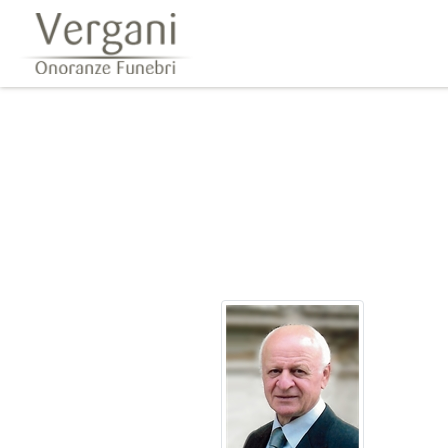
Questo sito o gli strumenti terzi da questo utilizzati si av
scorrendo questa pagina, cliccando su un link 