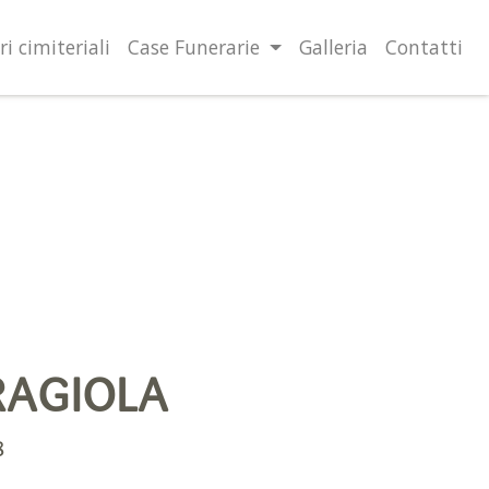
lità illustrate nella cookie policy. Chiudendo questo banner,
l’uso dei cookie.
Ulteriori informazioni
OK
ri cimiteriali
Case Funerarie
Galleria
Contatti
RAGIOLA
8