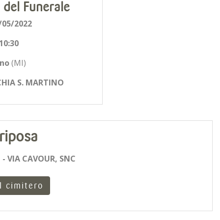
 del Funerale
/05/2022
10:30
uno
(MI)
HIA S. MARTINO
riposa
- VIA CAVOUR, SNC
l cimitero