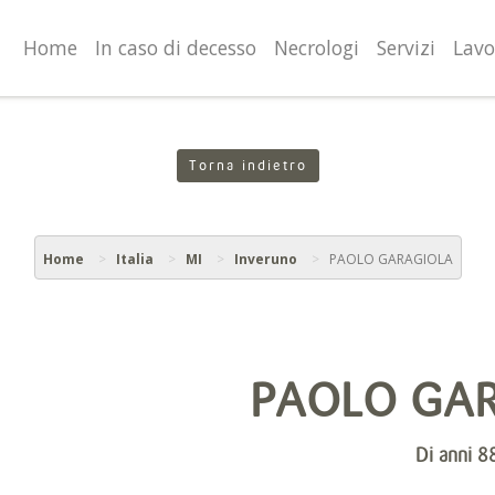
valgono di cookie necessari al funzionamento ed utili alle fina
o proseguendo la navigazione in altra maniera, acconsenti al
Home
In caso di decesso
Necrologi
Servizi
Lavo
Torna indietro
Home
Italia
MI
Inveruno
PAOLO GARAGIOLA
PAOLO GA
Di anni 8