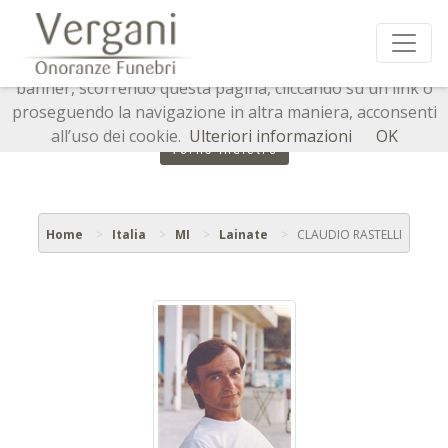
Questo sito o gli strumenti terzi da questo utilizzati si
avvalgono di cookie necessari al funzionamento ed utili
alle finalità illustrate nella cookie policy. Chiudendo questo
banner, scorrendo questa pagina, cliccando su un link o
proseguendo la navigazione in altra maniera, acconsenti
all’uso dei cookie.
Ulteriori informazioni
OK
Torna indietro
Home
Italia
MI
Lainate
CLAUDIO RASTELLI