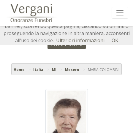
Questo sito o gli strumenti terzi da questo utilizzati si
avvalgono di cookie necessari al funzionamento ed utili
alle finalità illustrate nella cookie policy. Chiudendo questo
banner, scorrendo questa pagina, cliccando su un link o
proseguendo la navigazione in altra maniera, acconsenti
all’uso dei cookie.
Ulteriori informazioni
OK
Torna indietro
Home
Italia
MI
Mesero
MARIA COLOMBINI