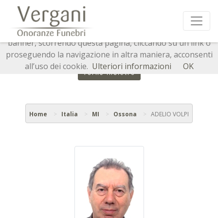
Questo sito o gli strumenti terzi da questo utilizzati si
avvalgono di cookie necessari al funzionamento ed utili
alle finalità illustrate nella cookie policy. Chiudendo questo
banner, scorrendo questa pagina, cliccando su un link o
proseguendo la navigazione in altra maniera, acconsenti
all’uso dei cookie.
Ulteriori informazioni
OK
Torna indietro
Home
Italia
MI
Ossona
ADELIO VOLPI