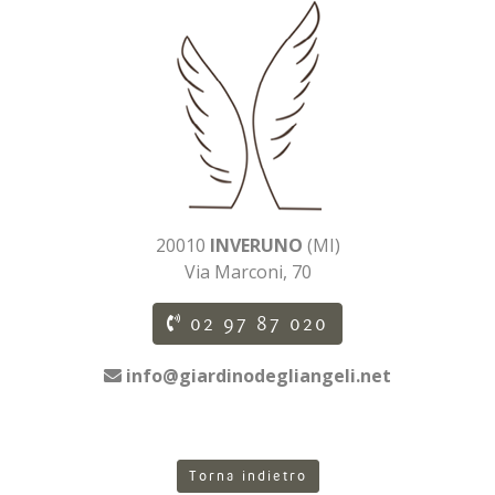
20010
INVERUNO
(MI)
Via Marconi, 70
02 97 87 020
info@giardinodegliangeli.net
Torna indietro