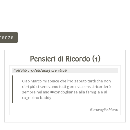
rrenze
Pensieri di Ricordo (1)
Inveruno ,
17/08/2023 ore 16:26
Ciao Marco mi spiace che l’ho saputo tardi che non
c’eri più ci sentivamo tutti giorni via sms ti ricorderò
sempre nel mio ❤️condoglianze alla famiglia e al
cagnolino baddy
Garavaglia Mario