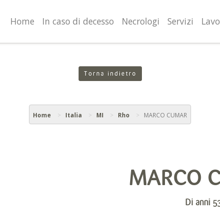
valgono di cookie necessari al funzionamento ed utili alle fina
o proseguendo la navigazione in altra maniera, acconsenti al
Home
In caso di decesso
Necrologi
Servizi
Lavo
Torna indietro
Home
Italia
MI
Rho
MARCO CUMAR
MARCO 
Di anni 5