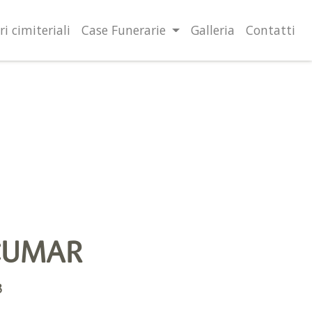
lità illustrate nella cookie policy. Chiudendo questo banner,
l’uso dei cookie.
Ulteriori informazioni
OK
ri cimiteriali
Case Funerarie
Galleria
Contatti
CUMAR
3