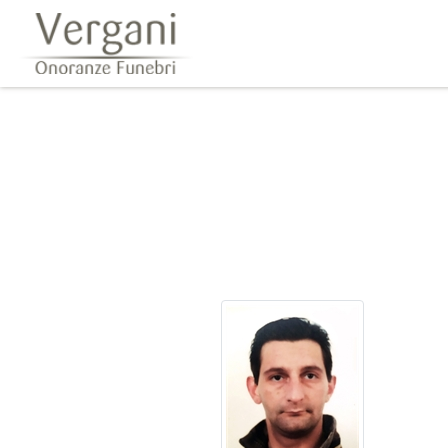
Questo sito o gli strumenti terzi da questo utilizzati si av
scorrendo questa pagina, cliccando su un link 