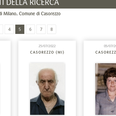
TI DELLA RICERCA
a di Milano, Comune di Casorezzo
4
5
6
7
8
25/07/2022
05/07/2
CASOREZZO (MI)
CASOREZZ