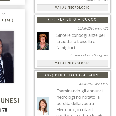
VAI AL NECROLOGIO
022
(11) PER
LUIGIA CUCCO
O (MI)
05/08/2026 ore 07:36
Sincere condoglianze per
la zietta, a Luisella e
famigliari
Chiara e Mauro Garegnani
VAI AL NECROLOGIO
(82) PER
ELEONORA BARNI
04/08/2026 ore 11:32
Esaminando gli annunci
necrologi ho notato la
TUNESI
perdita della vostra
Eleonora , in ritardo
i
78
vogliate accettare le mie