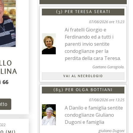
(3) PER
TERESA SERATI
07/08/2026 ore 15:23
Ai fratelli Giorgio e
Ferdinando ed a tutti i
parenti invio sentite
condoglianze per la
perdita della cara Teresa.
LLO
Gaetano Garagiola.
LINA
VAI AL NECROLOGIO
i
66
(85) PER
OLGA BOTTIANI
07/08/2026 ore 13:25
utto
A Danilo e famiglia sentite
condoglianze Giuliano
Dugoni e famiglia
022
giuliano Dugoni
O (MI)