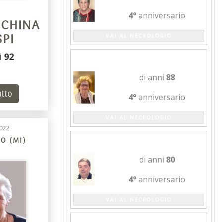
4°
anniversario
SCHINA
SPI
VAI AL NECROLOGIO
i
92
BRUNA BASSI
di anni
88
utto
4°
anniversario
VAI AL NECROLOGIO
022
GIANNI COLOMBO
O (MI)
di anni
80
4°
anniversario
VAI AL NECROLOGIO
EMILIA GORNATI