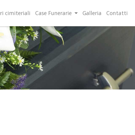
lità illustrate nella cookie policy. Chiudendo questo banner,
l’uso dei cookie.
Ulteriori informazioni
OK
ri cimiteriali
Case Funerarie
Galleria
Contatti