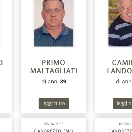
O
PRIMO
CAMI
MALTAGLIATI
LANDO
di anni
89
di ann
leggi tutto
leggi t
05/04/2022
16/03/2
CASOREZZO (MI)
CASOREZZ