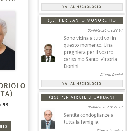
VAI AL NECROLOGIO
(38) PER
SANTO MONORCHIO
06/08/2026 ore 22:14
Sono vicina a tutti voi in
questo momento. Una
preghiera per il vostro
carissimo Santo. Vittoria
Donini
Vittoria Donini
VAI AL NECROLOGIO
NDRIOLO
TTA)
(26) PER
VIRGILIO CARDANI
i
98
06/08/2026 ore 21:13
Sentite condoglianze a
tutta la famiglia.
utto
Silvio e Veronica