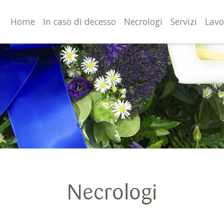
valgono di cookie necessari al funzionamento ed utili alle fina
o proseguendo la navigazione in altra maniera, acconsenti al
Home
In caso di decesso
Necrologi
Servizi
Lavo
Necrologi