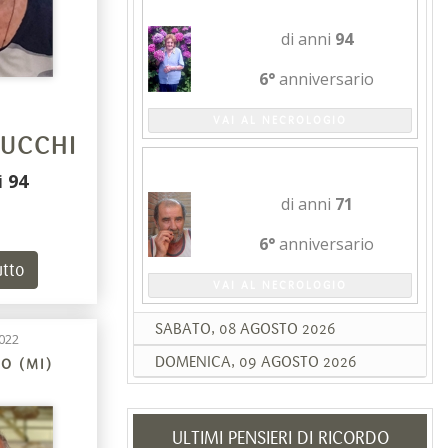
di anni
94
6°
anniversario
VAI AL NECROLOGIO
CUCCHI
PASQUALE DEIANA
i
94
di anni
71
6°
anniversario
utto
VAI AL NECROLOGIO
SABATO, 08 AGOSTO 2026
022
DOMENICA, 09 AGOSTO 2026
O (MI)
ULTIMI PENSIERI DI RICORDO