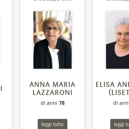
ANNA MARIA
ELISA A
I
LAZZARONI
(LISE
di anni
78
di ann
leggi tutto
leggi t